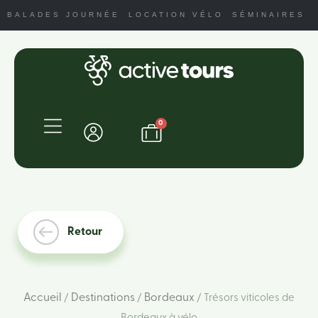
BALADES JOURNÉE
LOCATION VÉLO
SÉMINAIRES
0
Retour
Accueil
Destinations
Bordeaux
/
/
/ Trésors viticoles de