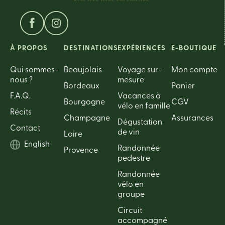
À PROPOS
DESTINATIONS
EXPÉRIENCES
E-BOUTIQUE
Qui sommes-
Beaujolais
Voyage sur-
Mon compte
nous ?
mesure
Bordeaux
Panier
F.A.Q.
Vacances à
Bourgogne
CGV
vélo en famille
Récits
Champagne
Assurances
Dégustation
Contact
de vin
Loire
English
Randonnée
Provence
pedestre
Randonnée
vélo en
groupe
Circuit
accompagné