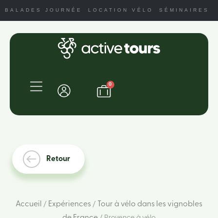
BALADES JOURNÉE
LOCATION VÉLO
SÉMINAIRES
0
Retour
Accueil
Expériences
Tour à vélo dans les vignobles
/
/