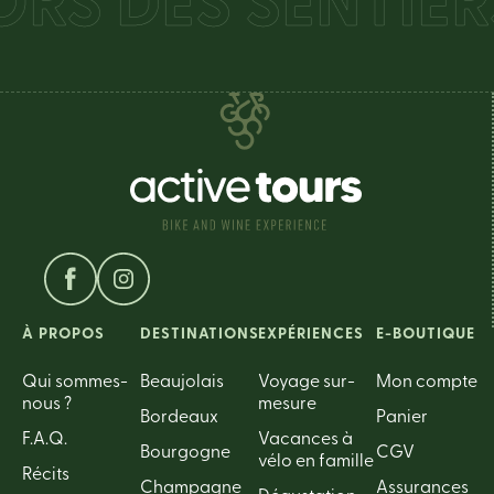
S DES SENTIERS 
À PROPOS
DESTINATIONS
EXPÉRIENCES
E-BOUTIQUE
Qui sommes-
Beaujolais
Voyage sur-
Mon compte
nous ?
mesure
Bordeaux
Panier
F.A.Q.
Vacances à
Bourgogne
CGV
vélo en famille
Récits
Champagne
Assurances