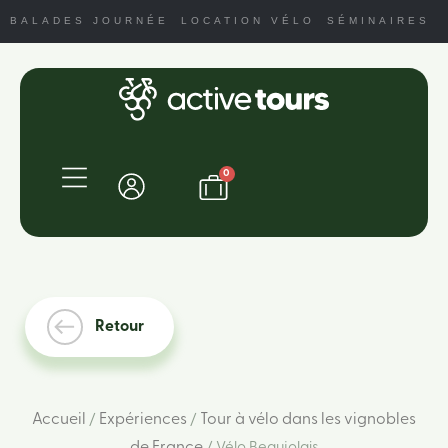
BALADES JOURNÉE
LOCATION VÉLO
SÉMINAIRES
0
Retour
Accueil
Expériences
Tour à vélo dans les vignobles
/
/