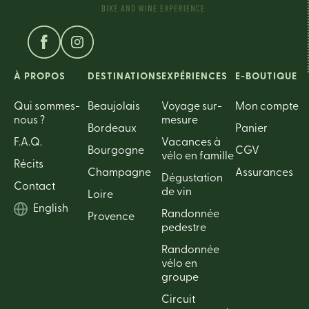
À PROPOS
DESTINATIONS
EXPÉRIENCES
E-BOUTIQUE
Qui sommes-
Beaujolais
Voyage sur-
Mon compte
nous ?
mesure
Bordeaux
Panier
F.A.Q.
Vacances à
Bourgogne
CGV
vélo en famille
Récits
Champagne
Assurances
Dégustation
Contact
de vin
Loire
English
Randonnée
Provence
pedestre
Randonnée
vélo en
groupe
Circuit