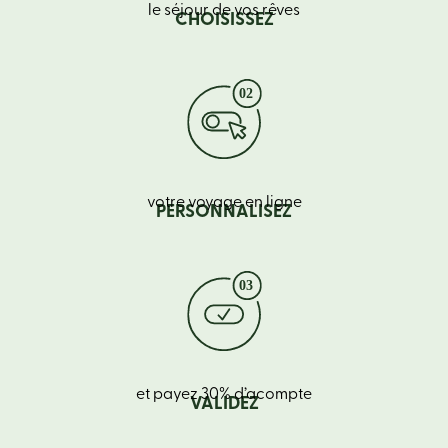
le séjour de vos rêves
CHOISISSEZ
votre voyage en ligne
PERSONNALISEZ
et payez 30% d’acompte
VALIDEZ