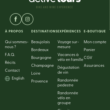
À PROPOS
DESTINATIONS
EXPÉRIENCES
E-BOUTIQUE
Qui sommes-
Beaujolais
Voyage sur-
Mon compte
nous ?
mesure
Bordeaux
Panier
F.A.Q.
Vacances à
Bourgogne
CGV
vélo en famille
Récits
Champagne
Assurances
Dégustation
Contact
de vin
Loire
English
Randonnée
Provence
pedestre
Randonnée
vélo en
groupe