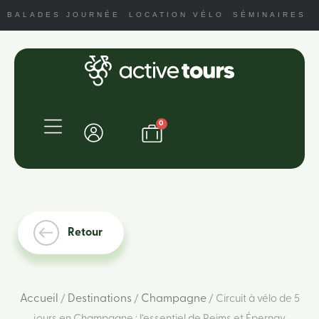
BALADES JOURNÉE
LOCATION VÉLO
SÉMINAIRES
0
Retour
Accueil
Destinations
Champagne
/
/
/ Circuit à vélo de 5